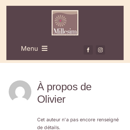
Passer
au
contenu
Menu
Accueil
À propos de
Restaurant
Olivier
Bar
Cet auteur n'a pas encore renseigné
Plage
de détails.