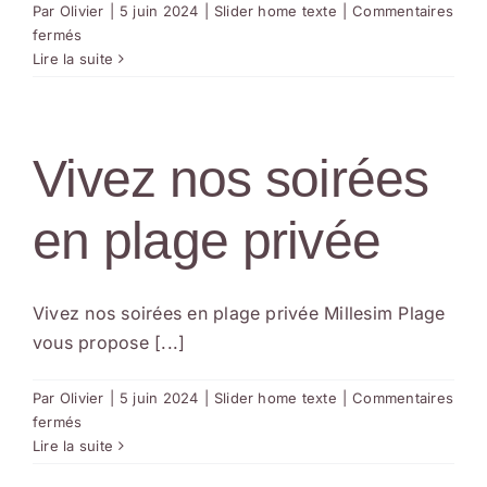
Par
Olivier
|
5 juin 2024
|
Slider home texte
|
Commentaires
sur
fermés
Vivez
Lire la suite
nos
soirées
en
plage
Vivez nos soirées
privée
(
en plage privée
Cloned
)
Vivez nos soirées en plage privée Millesim Plage
vous propose [...]
Par
Olivier
|
5 juin 2024
|
Slider home texte
|
Commentaires
sur
fermés
Vivez
Lire la suite
nos